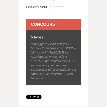
Editions Seuil Jeunesse
CONCOURS
5 livres
Pour gagner 1 livre, envoyez LC
LIV au 911 ou appelez le 0901 888
021, code 11 (1fr.90/SMS ou
appel depuis une ligne fixe),
jusqu’au lundi 7 août à minuit. Ou
en nous envoyant une carte
postale avec adresse, téléphone et
email, à Av. d’Echallens 17, 1004
Lausanne.