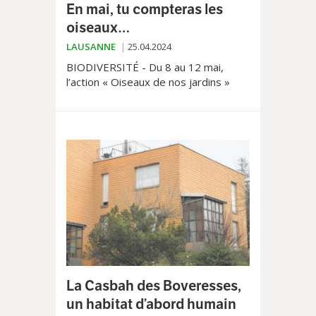
En mai, tu compteras les
oiseaux…
LAUSANNE
25.04.2024
BIODIVERSITÉ - Du 8 au 12 mai,
l’action « Oiseaux de nos jardins »
invite les Lausannois à passer une
heure à… compter les oiseaux. L’idée
est de recenser les volatiles et de
mieux évaluer leur population.
La Casbah des Boveresses,
un habitat d’abord humain