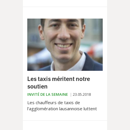
où sont donc les élu.e.s LGBT
(lesbiennes, gays, bi, trans)
romand.e.s ?A l...
Les taxis méritent notre
soutien
INVITÉ DE LA SEMAINE
23.05.2018
Les chauffeurs de taxis de
l’agglomération lausannoise luttent
pour préserver leurs conditions de
travail. Ces dernières n’ont d’ailleurs
jamais été idylliques...