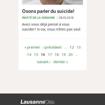
Osons parler du suicide!
INVITÉ DE LA SEMAINE
28.03.2018
Avez-vous déjà pensé à vous
suicider? Si oui, vous n’êtes pas seul.
Selon plusieurs études scientifiques,
20% environ de la population suisse y
a songé au...
« premier
‹ précédent
…
12
13
14
15
16
17
18
19
20
…
suivant ›
dernier »