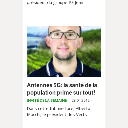
président du groupe PS Jean
Tschopp insiste sur l'importance
d'une justice dite «restaurative».
Antennes 5G: la santé de la
population prime sur tout!
INVITÉ DE LA SEMAINE
23.04.2019
Dans cette tribune libre, Alberto
Mocchi, le président des Verts
Vaudois demande des garanties sur
la non dangerosité de la «5G».