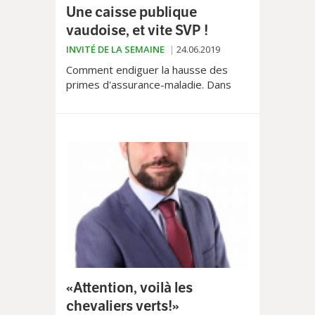
Une caisse publique
vaudoise, et vite SVP !
INVITÉ DE LA SEMAINE
24.06.2019
Comment endiguer la hausse des
primes d'assurance-maladie. Dans
cette tribune libre le député PS au
Grand Conseil, Stéphane Montangero
propose la création d'une caisse
publique cantonale.
«Attention, voilà les
chevaliers verts!»