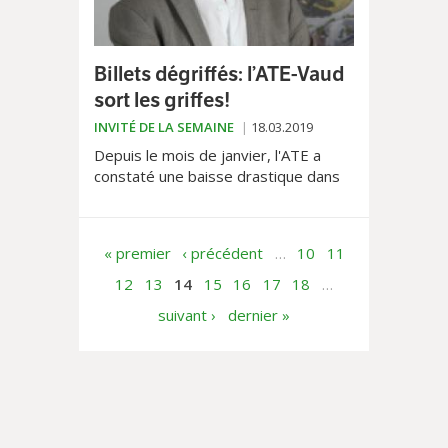
Billets dégriffés: l’ATE-Vaud
sort les griffes!
INVITÉ DE LA SEMAINE
18.03.2019
Depuis le mois de janvier, l'ATE a
constaté une baisse drastique dans
le nombre et les rabais concédés par
les CFF via les billets dégriffés. Le
président de l'association, David
« premier
‹ précédent
…
10
11
Raedler est notre invité de la
semaine.
12
13
14
15
16
17
18
…
suivant ›
dernier »