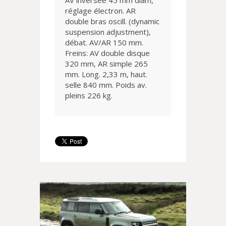
AV inversée 45 mm diam,
réglage électron. AR
double bras oscill. (dynamic
suspension adjustment),
débat. AV/AR 150 mm.
Freins: AV double disque
320 mm, AR simple 265
mm. Long. 2,33 m, haut.
selle 840 mm. Poids av.
pleins 226 kg.