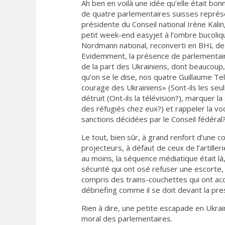
Ah ben en voilà une idée qu’elle était bo
de quatre parlementaires suisses représe
présidente du Conseil national Irène Käli
petit week-end easyjet à l’ombre bucoli
Nordmann national, reconverti en BHL de h
Evidemment, la présence de parlementair
de la part des Ukrainiens, dont beaucoup, 
qu’on se le dise, nos quatre Guillaume Tel
courage des Ukrainiens» (Sont-ils les seuls
détruit (Ont-ils la télévision?), marquer la
des réfugiés chez eux?) et rappeler la voc
sanctions décidées par le Conseil fédéral?
Le tout, bien sûr, à grand renfort d’une 
projecteurs, à défaut de ceux de l’artill
au moins, la séquence médiatique était l
sécurité qui ont osé refuser une escorte
compris des trains-couchettes qui ont acc
débriefing comme il se doit devant la pre
Rien à dire, une petite escapade en Ukrain
moral des parlementaires.