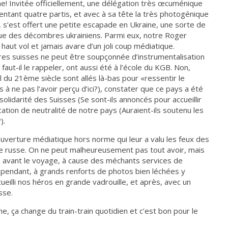
nne! Invitée officiellement, une délégation très œcuménique
ntant quatre partis, et avec à sa tête la très photogénique
n, s’est offert une petite escapade en Ukraine, une sorte de
que des décombres ukrainiens. Parmi eux, notre Roger
aut vol et jamais avare d’un joli coup médiatique.
es suisses ne peut être soupçonnée d’instrumentalisation
faut-il le rappeler, ont aussi été à l’école du KGB. Non,
l du 21ème siècle sont allés là-bas pour «ressentir le
 à ne pas l’avoir perçu d’ici?), constater que ce pays a été
 solidarité des Suisses (Se sont-ils annoncés pour accueillir
ation de neutralité de notre pays (Auraient-ils soutenu les
).
couverture médiatique hors norme qui leur a valu les feux des
erie russe. On ne peut malheureusement pas tout avoir, mais
à, avant le voyage, à cause des méchants services de
, pendant, à grands renforts de photos bien léchées y
ueilli nos héros en grande vadrouille, et après, avec un
sse.
e, ça change du train-train quotidien et c’est bon pour le