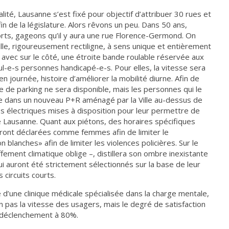
alité, Lausanne s’est fixé pour objectif d’attribuer 30 rues et
fin de la législature. Alors rêvons un peu. Dans 50 ans,
rts, gageons qu’il y aura une rue Florence-Germond. On
ville, rigoureusement rectiligne, à sens unique et entièrement
 avec sur le côté, une étroite bande roulable réservée aux
l-e-s personnes handicapé-e-s. Pour elles, la vitesse sera
n journée, histoire d’améliorer la mobilité diurne. Afin de
ace de parking ne sera disponible, mais les personnes qui le
ule dans un nouveau P+R aménagé par la Ville au-dessus de
es électriques mises à disposition pour leur permettre de
e Lausanne. Quant aux piétons, des horaires spécifiques
ront déclarées comme femmes afin de limiter le
lanches» afin de limiter les violences policières. Sur le
fement climatique oblige –, distillera son ombre inexistante
i auront été strictement sélectionnés sur la base de leur
 circuits courts.
ce d’une clinique médicale spécialisée dans la charge mentale,
 pas la vitesse des usagers, mais le degré de satisfaction
e déclenchement à 80%.