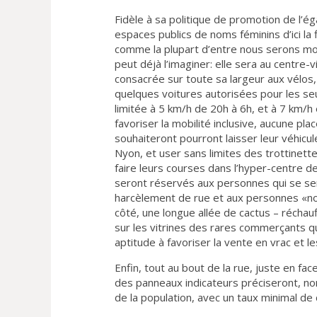
Fidèle à sa politique de promotion de l’ég
espaces publics de noms féminins d’ici la 
comme la plupart d’entre nous serons mo
peut déjà l’imaginer: elle sera au centre-
consacrée sur toute sa largeur aux vélos,
quelques voitures autorisées pour les seu
limitée à 5 km/h de 20h à 6h, et à 7 km/h e
favoriser la mobilité inclusive, aucune pl
souhaiteront pourront laisser leur véhic
Nyon, et user sans limites des trottinett
faire leurs courses dans l’hyper-centre d
seront réservés aux personnes qui se se
harcèlement de rue et aux personnes «non b
côté, une longue allée de cactus – réchauf
sur les vitrines des rares commerçants qu
aptitude à favoriser la vente en vrac et les
Enfin, tout au bout de la rue, juste en fa
des panneaux indicateurs préciseront, non
de la population, avec un taux minimal d