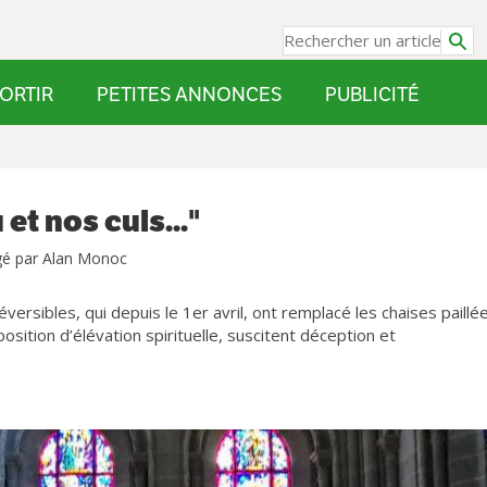
ORTIR
PETITES ANNONCES
PUBLICITÉ
et nos culs..."
gé par Alan Monoc
ersibles, qui depuis le 1er avril, ont remplacé les chaises paillé
position d’élévation spirituelle, suscitent déception et