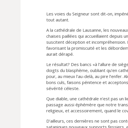
Les voies du Seigneur sont dit-on, impén
tout autant.
A la cathédrale de Lausanne, les nouveaux 
chaises paillées qui accueillaient depuis un
suscitent déception et incompréhension. Et
favorisant la promiscuité et les débordem
aurait dérapé.
Le résultat? Des bancs «à l’allure de si
doigts du blasphème, oubliant qu’en cathé
pour, au mieux l’au-delà, au pire l’enfer.
bons culs, faisons pénitence et acceptons 
sévérité céleste.
Que diable, une cathédrale n’est pas un li
passage aussi éphémère que notre transit i
religieux, et accessoirement, quand le cov
D’ailleurs, ces dernières ne sont pas cont
sataniques nouveaux supports fessiers, et