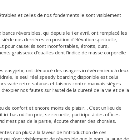
étrables et celles de nos fondements le sont visiblement
bancs réversibles, qui depuis le 1er avril, ont remplacé les
 siècle nos derrières en position d’élévation spirituelle,
 pour cause: ils sont inconfortables, étroits, durs,
ents graisseux d’ouailles dont l’indice de masse corporelle
èges easyjet», ont dénoncé des usagers irrévérencieux à deux
drale, le seul réel speedy boarding disponible est celui
 Alors vade retro satanas et faisons contre mauvais sièges
d’expier nos fautes sur l’autel de la dureté de la vie et de la
eu de confort et encore moins de plaisir… C’est un lieu de
ci-bas où l’on prie, se recueille, participe à des offices
id n’est pas de la partie, écoute chanter des chorales.
entes non plus: à la faveur de l’introduction de ces
 qui n’ont visiblement de réversible que le nom, la jauge de