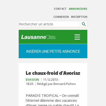
CONTACT
ANNONCEURS
CONNEXION
INSCRIPTION
INSÉRER UNE PETITE ANNONCE
Le chaux-froid d’Avoriaz
EVASION
11.12.2013 -
18:20
Rédigé par Bernard Pichon
PARADIS TROPICAL • On connaît
l’éternel dilemme des vacances
d’hiver: neige ou sable chaud? La