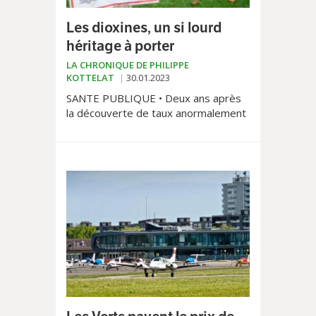
Les dioxines, un si lourd
héritage à porter
LA CHRONIQUE DE PHILIPPE
KOTTELAT
30.01.2023
SANTE PUBLIQUE • Deux ans après
la découverte de taux anormalement
hauts de dioxines dans les sols
lausannois, les autorités ont
présenté les derniers résultats des
investigations menées.
Consternation: la pollution est
beaucoup plus importante
qu’annoncée initialement.