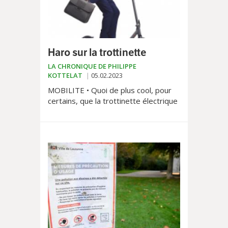
Haro sur la trottinette
LA CHRONIQUE DE PHILIPPE
KOTTELAT
05.02.2023
MOBILITE • Quoi de plus cool, pour
certains, que la trottinette électrique
pour déambuler en tout liberté dans
nos villes? Sauf que si ce mode de
micromobilité a le vent en poupe, ses
jours semblent bel et bien comptés.