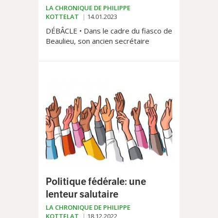
LA CHRONIQUE DE PHILIPPE
KOTTELAT
14.01.2023
DÉBÂCLE • Dans le cadre du fiasco de
Beaulieu, son ancien secrétaire
général, Marc Porchet, devra
répondre de «gestion déloyale»
devant un tribunal. L’acte d’accusation
initial s’est toutefois dégonflé comme
une baudruche.
Politique fédérale: une
lenteur salutaire
LA CHRONIQUE DE PHILIPPE
KOTTELAT
18.12.2022