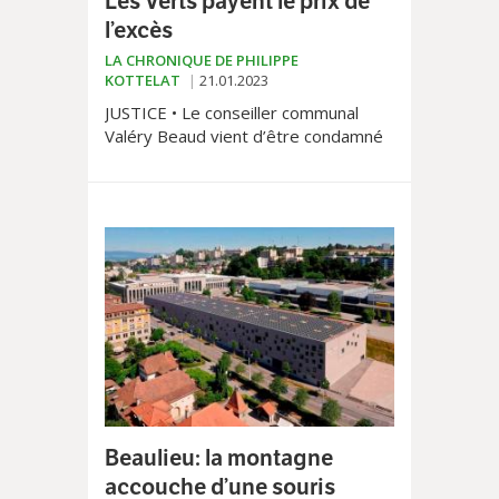
Les Verts payent le prix de
l’excès
LA CHRONIQUE DE PHILIPPE
KOTTELAT
21.01.2023
JUSTICE • Le conseiller communal
Valéry Beaud vient d’être condamné
pour diffamation. En toile de fond de
cette affaire, une interpellation
déposée en 2021 devant le Conseil
communal.
Beaulieu: la montagne
accouche d’une souris