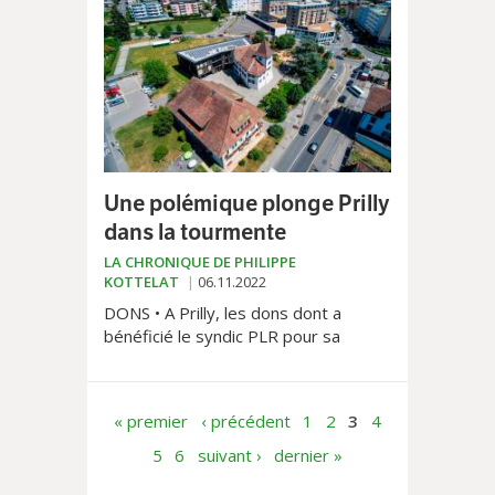
l’homme.
Une polémique plonge Prilly
dans la tourmente
LA CHRONIQUE DE PHILIPPE
KOTTELAT
06.11.2022
DONS • A Prilly, les dons dont a
bénéficié le syndic PLR pour sa
campagne électorale de 2021 irritent
la gauche. Sur fond d’une discorde
plus générale.
« premier
‹ précédent
1
2
3
4
5
6
suivant ›
dernier »