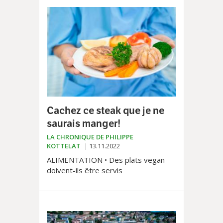
Cachez ce steak que je ne
saurais manger!
LA CHRONIQUE DE PHILIPPE
KOTTELAT
13.11.2022
ALIMENTATION • Des plats vegan
doivent-ils être servis
quotidiennement dans les prisons et
les hôpitaux suisses? Deux activistes
l’affirment. Déboutés par les
tribunaux helvétiques, ils ont saisi la
Cour européenne de des droits de