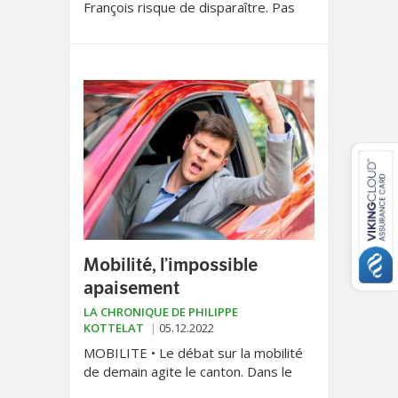
François risque de disparaître. Pas
par la volonté de La Poste, mais en
raison de son incurie. Incroyable de la
part de celle qui n’a de cesse de
démanteler ses propres offices.
Mobilité, l’impossible
apaisement
LA CHRONIQUE DE PHILIPPE
KOTTELAT
05.12.2022
MOBILITE • Le débat sur la mobilité
de demain agite le canton. Dans le
cadre d’un affrontement gauche-