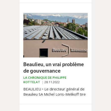
droite où le dogmatisme de certains
ne favorisent pas l’apaisement
souhaité par d’autres.
Beaulieu, un vrai problème
de gouvernance
LA CHRONIQUE DE PHILIPPE
KOTTELAT
28.11.2022
BEAULIEU • Le directeur général de
Beaulieu SA Michel Loris-Melikoff tire
la prise. Cinq mois après avoir été
engagé, il annonce son départ.
Comme un air de déjà-vu.