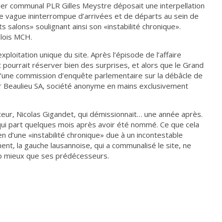
ller communal PLR Gilles Meystre déposait une interpellation
e vague ininterrompue d’arrivées et de départs au sein de
s salons» soulignant ainsi son «instabilité chronique».
âlois MCH.
loitation unique du site. Après l’épisode de l’affaire
 pourrait réserver bien des surprises, et alors que le Grand
 d’une commission d’enquête parlementaire sur la débâcle de
 par Beaulieu SA, société anonyme en mains exclusivement
teur, Nicolas Gigandet, qui démissionnait… une année après.
 qui part quelques mois après avoir été nommé. Ce que cela
ien d’une «instabilité chronique» due à un incontestable
nt, la gauche lausannoise, qui a communalisé le site, ne
p mieux que ses prédécesseurs.