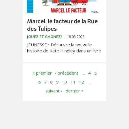
Marcel, le facteur de la Rue
des Tulipes
JOUEZ ET GAGNEZ!
18.03.2023
JEUNESSE • Découvre la nouvelle
histoire de Kate Hindley dans un livre
à flaps pétillant et plein de malice!
« premier
‹ précédent
…
4
5
6
7
8
9
10
11
12
…
suivant ›
dernier »