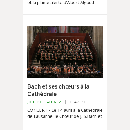
et la plume alerte d’Albert Algoud
nous offrent un récit
autobiographique haut en couleurs!
Bach et ses chœurs à la
Cathédrale
JOUEZ ET GAGNEZ!
01.04.2023
CONCERT • Le 14 avril à la Cathédrale
de Lausanne, le Chœur de J.-S.Bach et
le Bach-Chor de Bonn interpréteront
Bach et Schubert.