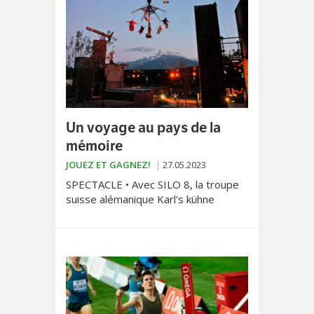
Un voyage au pays de la
mémoire
JOUEZ ET GAGNEZ!
27.05.2023
SPECTACLE • Avec SILO 8, la troupe
suisse alémanique Karl's kühne
Gassenschau fait son retour cet été
sur la scène détonante – une carrière
en mutation - de Saint-Triphon