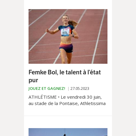
d’œuvre lyrique de Bizet,
accompagnée de cinq musiciennes.
Femke Bol, le talent à l’état
pur
JOUEZ ET GAGNEZ!
27.05.2023
ATHLÉTISME • Le vendredi 30 juin,
au stade de la Pontaise, Athletissima
2023 va une nouvelle fois accueillir ce
que l’athlétisme mondial compte
parmi ses meilleurs représentants.
Parmi ceux-ci, la Néerlandaise Femke
Bol.