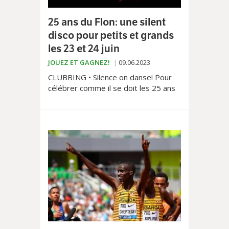
25 ans du Flon: une silent
disco pour petits et grands
les 23 et 24 juin
JOUEZ ET GAGNEZ!
09.06.2023
CLUBBING • Silence on danse! Pour
célébrer comme il se doit les 25 ans
du quartier du Flon, devenu au fil des
années le quartier le plus branché de
Lausanne, le mythique MAD Club
organise une Silent Party géante en
plein air, les 23 et 24 juin sur
l’Esplanade du Flon.