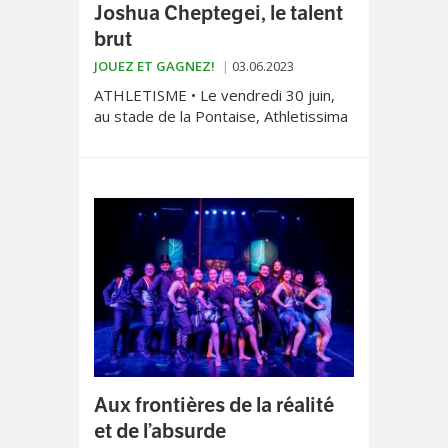
Joshua Cheptegei, le talent
brut
JOUEZ ET GAGNEZ!
03.06.2023
ATHLETISME • Le vendredi 30 juin,
au stade de la Pontaise, Athletissima
2023 va une nouvelle fois accueillir ce
que l’athlétisme mondial compte
parmi ses meilleurs représentants.
Parmi ceux-ci, l’Ougandais Joshua
Cheptegei.
Aux frontières de la réalité
et de l’absurde