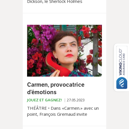
Dickson, le Sherlock Holmes
américain popularisé par Jean Ray,
fascine depuis les années 30.
Carmen, provocatrice
d’émotions
JOUEZ ET GAGNEZ!
27.05.2023
THÉÂTRE • Dans «Carmen.» avec un
point, François Gremaud invite
Rosemary Standley, à interpréter – il
faudrait dire ici à partager – le chef-