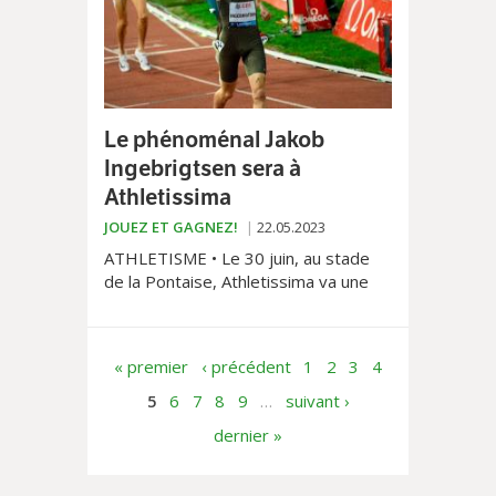
Le phénoménal Jakob
Ingebrigtsen sera à
Athletissima
JOUEZ ET GAGNEZ!
22.05.2023
ATHLETISME • Le 30 juin, au stade
de la Pontaise, Athletissima va une
nouvelle fois accueillir ce que
l’athlétisme mondial compte de
mieux.
« premier
‹ précédent
1
2
3
4
5
6
7
8
9
…
suivant ›
dernier »