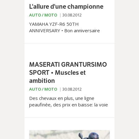
L'allure d'une championne
AUTO / MOTO
30.08.2012
YAMAHA YZF-R6 50TH
ANNIVERSARY • Bon anniversaire
Yamaha! 50 ans servent de prétexte
à sortir une série de motos
commémoratives, dont cette 600
brillante.
MASERATI GRANTURSIMO
SPORT • Muscles et
ambition
AUTO / MOTO
30.08.2012
Des chevaux en plus, une ligne
peaufinée, des prix en baisse: la voie
de la conquête est ouverte!