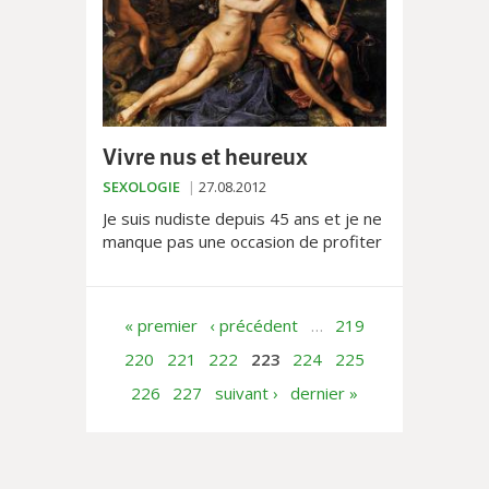
Vivre nus et heureux
SEXOLOGIE
27.08.2012
Je suis nudiste depuis 45 ans et je ne
manque pas une occasion de profiter
du soleil. Je vis complètement nu
dans ma ferme jour et nuit, été
comme...
« premier
‹ précédent
…
219
220
221
222
223
224
225
226
227
suivant ›
dernier »