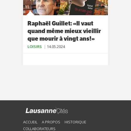
Raphaël Guillet: «Il vaut
quand même mieux vieillir
que mourir à vingt ans!»
LOISIRS
14.05.2024
ACCUEIL
A PROPOS
HISTORIQUE
COLLABORATEURS