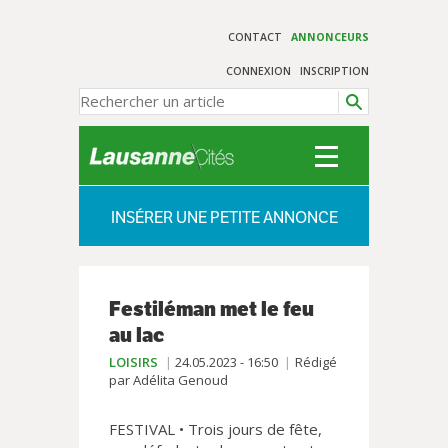
CONTACT
ANNONCEURS
CONNEXION
INSCRIPTION
INSÉRER UNE PETITE ANNONCE
Festiléman met le feu
au lac
LOISIRS
24.05.2023 - 16:50
Rédigé
par Adélita Genoud
FESTIVAL • Trois jours de fête,