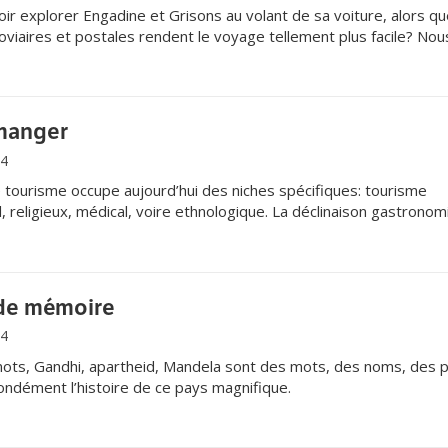
oir explorer Engadine et Grisons au volant de sa voiture, alors q
roviaires et postales rendent le voyage tellement plus facile? Nou
veautés.
 manger
14
ourisme occupe aujourd’hui des niches spécifiques: tourisme
al, religieux, médical, voire ethnologique. La déclinaison gastrono
nce dévorante.
de mémoire
14
ts, Gandhi, apartheid, Mandela sont des mots, des noms, des 
ondément l’histoire de ce pays magnifique.