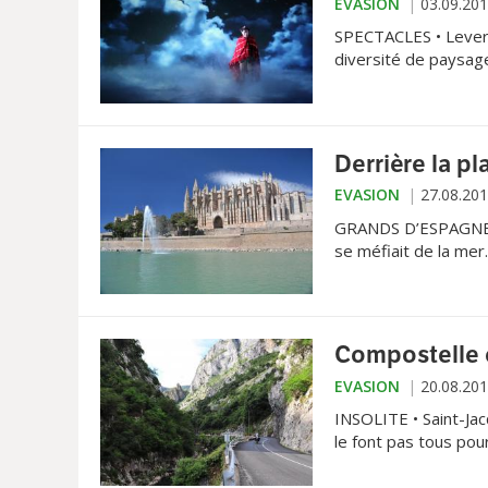
EVASION
03.09.20
SPECTACLES • Lever l
diversité de paysage
l’esplanade du lac.
Derrière la p
EVASION
27.08.20
GRANDS D’ESPAGNE • 
se méfiait de la mer
Compostelle
EVASION
20.08.20
INSOLITE • Saint-Ja
le font pas tous pour
de chemins qui mène