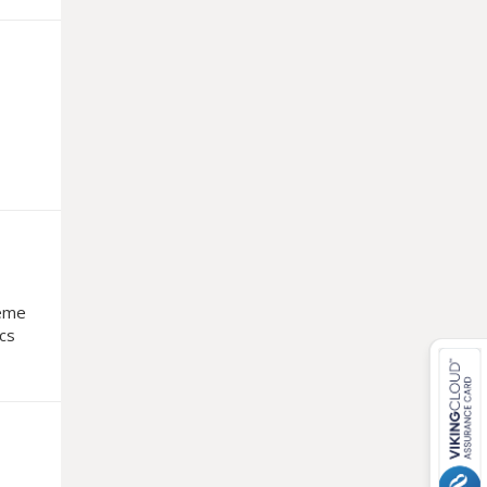
ième
rcs