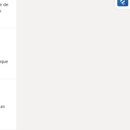
ue de
s
mique
pas