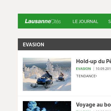
LE JOURNAL
S
EVASION
Hold-up du P
EVASION
10.09.20
TENDANCE•
Voyage au bou