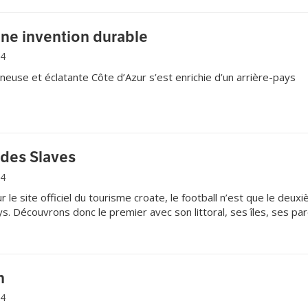
une invention durable
14
use et éclatante Côte d’Azur s’est enrichie d’un arrière-pays
 des Slaves
14
e site officiel du tourisme croate, le football n’est que le deux
ys. Découvrons donc le premier avec son littoral, ses îles, ses pa
n
14