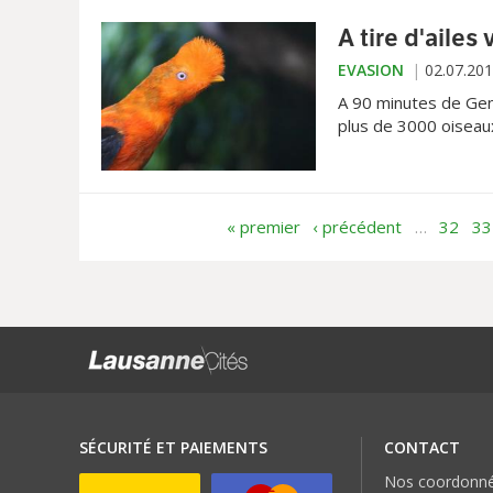
A tire d'ailes 
EVASION
02.07.20
A 90 minutes de Gen
plus de 3000 oiseaux
Bernard Pichon
« premier
‹ précédent
…
32
33
SÉCURITÉ ET PAIEMENTS
CONTACT
Nos coordonn