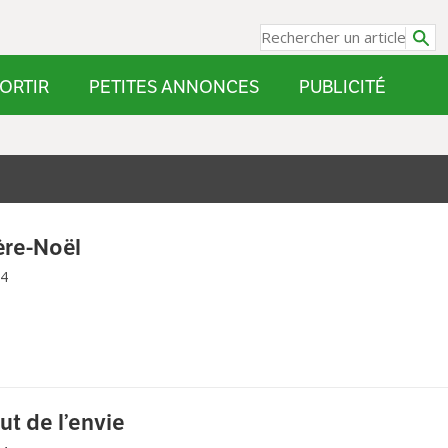
ORTIR
PETITES ANNONCES
PUBLICITÉ
ère-Noël
14
t de l’envie