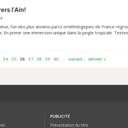
vers l’Ain!
14
ève, l’un des plus anciens parcs ornithologiques de France regr
. En prime: une immersion unique dans la jungle tropicale. Texte
34
35
36
37
38
39
40
…
suivant ›
dernier »
PUBLICITÉ
ées
Présentation du titre