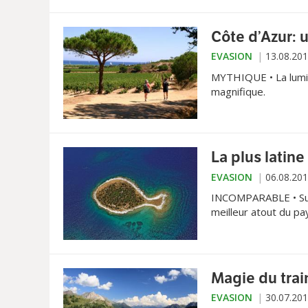
Côte d’Azur: 
EVASION
13.08.20
MYTHIQUE • La lumine
magnifique.
La plus latine
EVASION
06.08.20
INCOMPARABLE • Sur l
meilleur atout du pa
protégés, ses villes.
Magie du trai
EVASION
30.07.20