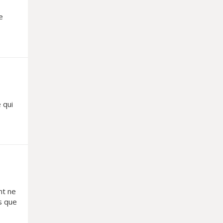
e
 qui
nt ne
es que