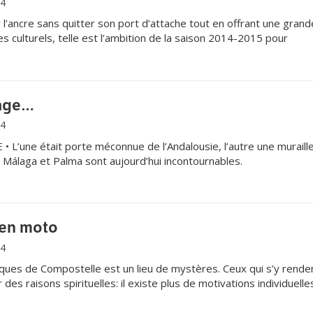
14
’ancre sans quitter son port d’attache tout en offrant une grand
s culturels, telle est l’ambition de la saison 2014-2015 pour
lage…
14
L’une était porte méconnue de l’Andalousie, l’autre une muraille
. Málaga et Palma sont aujourd’hui incontournables.
 en moto
14
cques de Compostelle est un lieu de mystères. Ceux qui s’y rende
 des raisons spirituelles: il existe plus de motivations individuell
nt à Compostelle.