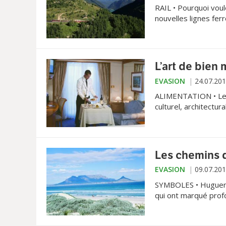
RAIL • Pourquoi voul
nouvelles lignes fer
avons testé les nou
L’art de bien
EVASION
24.07.20
ALIMENTATION • Le t
culturel, architectur
fait figure de tenda
Les chemins 
EVASION
09.07.20
SYMBOLES • Hugueno
qui ont marqué prof