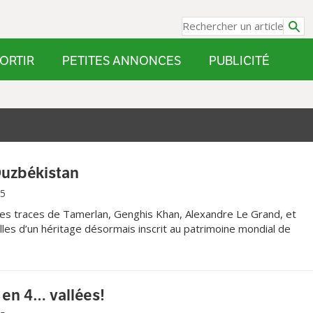
ORTIR
PETITES ANNONCES
PUBLICITÉ
Ouzbékistan
15
es traces de Tamerlan, Genghis Khan, Alexandre Le Grand, et
lles d’un héritage désormais inscrit au patrimoine mondial de
aventure peut devenir réalité.
en 4… vallées!