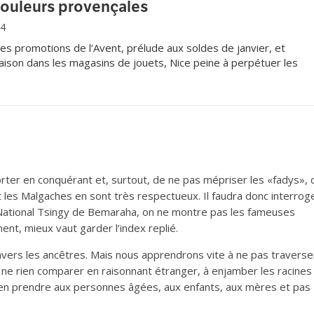
couleurs provençales
14
s promotions de l’Avent, prélude aux soldes de janvier, et
aison dans les magasins de jouets, Nice peine à perpétuer les
ité.
er en conquérant et, surtout, de ne pas mépriser les «fadys», c
 les Malgaches en sont très respectueux. Il faudra donc interroge
 National Tsingy de Bemaraha, on ne montre pas les fameuses
ent, mieux vaut garder l’index replié.
vers les ancêtres. Mais nous apprendrons vite à ne pas traverser
 à ne rien comparer en raisonnant étranger, à enjamber les racines
 s’en prendre aux personnes âgées, aux enfants, aux mères et pas