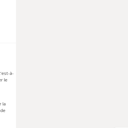
’est-à-
r le
 la
 de