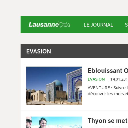
LE JOURNAL
S
EVASION
Eblouissant 
EVASION
14.01.20
AVENTURE • Suivre l
découvrir les mervei
l’Unesco… ce rêve d’
Thyon se met 