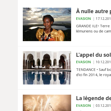
À nulle autre 
EVASION
17.12.20
GRANDE ILE• Terre d
lémuriens ou de cam
monde, n’en finit pa
L’appel du sol
EVASION
10.12.20
TENDANCE • Sauf bou
d’ici fin 2014, le ro
désormais s’y envoler
La légende de
EVASION
03.12.20