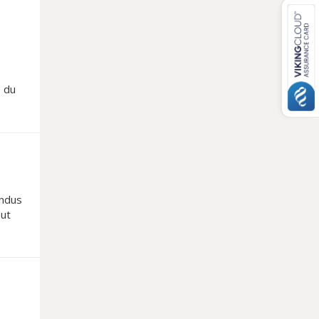
e du
endus
eut