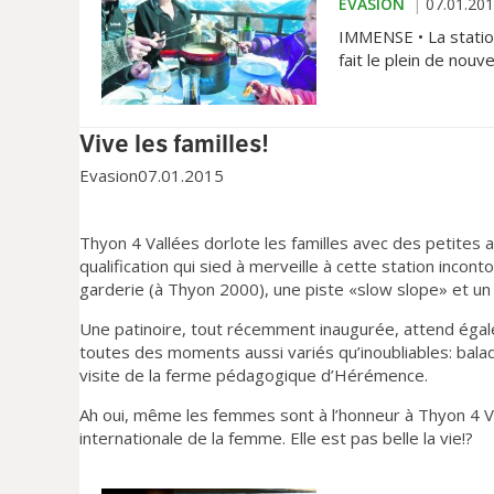
EVASION
07.01.20
IMMENSE • La statio
fait le plein de nou
Vive les familles!
Evasion
07.01.2015
Thyon 4 Vallées dorlote les familles avec des petites at
qualification qui sied à merveille à cette station incont
garderie (à Thyon 2000), une piste «slow slope» et un 
Une patinoire, tout récemment inaugurée, attend égale
toutes des moments aussi variés qu’inoubliables: bala
visite de la ferme pédagogique d’Hérémence.
Ah oui, même les femmes sont à l’honneur à Thyon 4 V
internationale de la femme. Elle est pas belle la vie!?