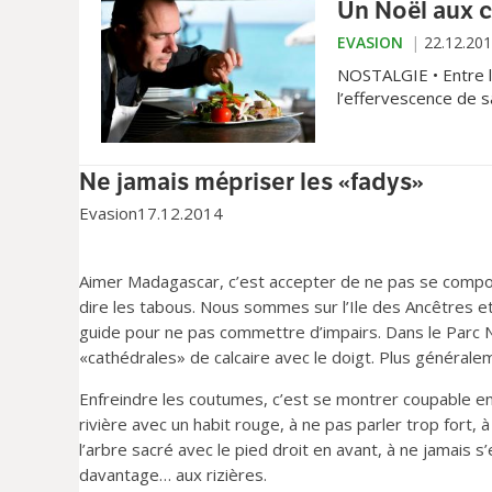
Un Noël aux 
EVASION
22.12.20
NOSTALGIE • Entre le
l’effervescence de s
traditions de la Nativ
Ne jamais mépriser les «fadys»
Evasion
17.12.2014
Aimer Madagascar, c’est accepter de ne pas se comport
dire les tabous. Nous sommes sur l’Ile des Ancêtres et
guide pour ne pas commettre d’impairs. Dans le Parc
«cathédrales» de calcaire avec le doigt. Plus généralem
Enfreindre les coutumes, c’est se montrer coupable en
rivière avec un habit rouge, à ne pas parler trop fort,
l’arbre sacré avec le pied droit en avant, à ne jamais
davantage… aux rizières.