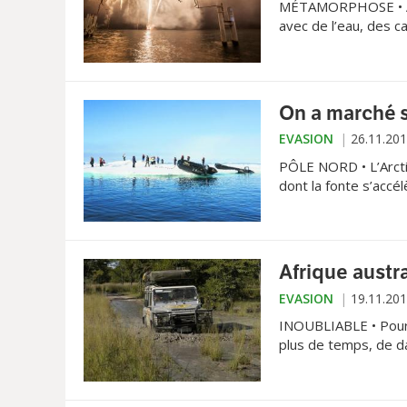
MÉTAMORPHOSE • Au c
avec de l’eau, des cai
pour apporter la vie
On a marché s
EVASION
26.11.20
PÔLE NORD • L’Arct
dont la fonte s’accé
Afrique austra
EVASION
19.11.20
INOUBLIABLE • Pour q
plus de temps, de da
de 4x4 entre les mai