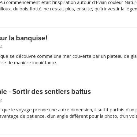
ommencement était l’inspiration autour d’Evian couleur Natur
lloux, du bois flotté; ne restait plus, ensuite, qu’à investir la lége
, moteur de la fête.
ur la banquise!
14
ique se découvre comme une mer couverte par un plateau de gl
lère de manière inquiétante.
le - Sortir des sentiers battus
14
ue le voyage prenne une autre dimension, il suffit parfois d’un 
vantage de patience, d’un angle différent pour la photo, d’un vol
ns, en toute sécurité.