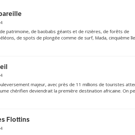
pareille
14
e patrimoine, de baobabs géants et de rizières, de forêts de
éléons, de spots de plongée comme de surf, Mada, cinquième îl
s de surprendre.
eil
14
leversement majeur, avec près de 11 millions de touristes att
yaume chérifien deviendrait la première destination africaine. On p
 à bas tarif.
s Flottins
14