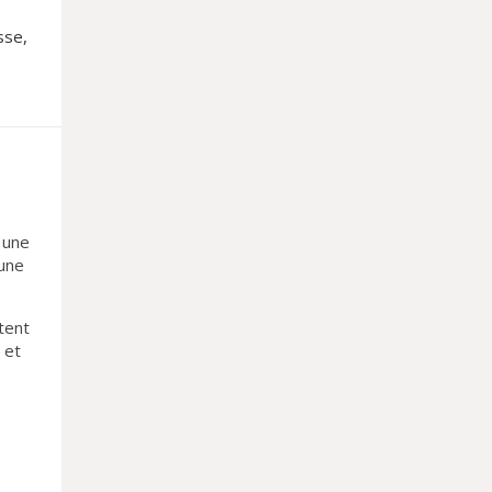
sse,
t une
 une
tent
 et