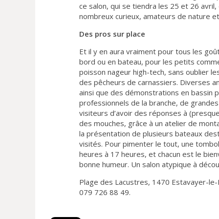
ce salon, qui se tiendra les 25 et 26 avri
nombreux curieux, amateurs de nature et
Des pros sur place
Et il y en aura vraiment pour tous les goût
bord ou en bateau, pour les petits comme p
poisson nageur high-tech, sans oublier le
des pêcheurs de carnassiers. Diverses a
ainsi que des démonstrations en bassin p
professionnels de la branche, de grand
visiteurs d’avoir des réponses à (presque
des mouches, grâce à un atelier de monta
la présentation de plusieurs bateaux dest
visités. Pour pimenter le tout, une tombol
heures à 17 heures, et chacun est le bien
bonne humeur. Un salon atypique à découv
Plage des Lacustres, 1470 Estavayer-le-L
079 726 88 49.