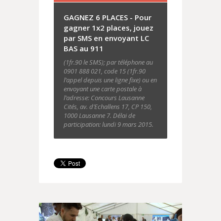
GAGNEZ 6 PLACES - Pour
gagner 1x2 places, jouez
par SMS en envoyant LC
BAS au 911
(1fr.90 le SMS); par téléphone au
0901 888 021, code 15 (1fr.90
l’appel depuis une ligne fixe) ou en
envoyant une carte postale à
l’adresse: Concours Lausanne
Cités, av. d’Echallens 17, CP 150,
1000 Lausanne 7. Délai de
participation: lundi 9 mars 2015.