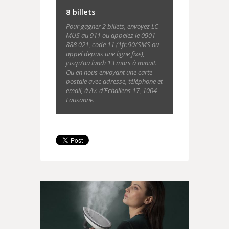
8 billets
Pour gagner 2 billets, envoyez LC
MUS au 911 ou appelez le 0901
888 021, code 11 (1fr.90/SMS ou
appel depuis une ligne fixe),
jusqu’au lundi 13 mars à minuit.
Ou en nous envoyant une carte
postale avec adresse, téléphone et
email, à Av. d’Echallens 17, 1004
Lausanne.