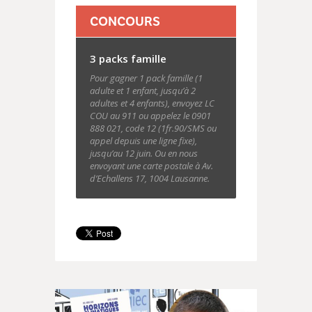
CONCOURS
3 packs famille
Pour gagner 1 pack famille (1
adulte et 1 enfant, jusqu’à 2
adultes et 4 enfants), envoyez LC
COU au 911 ou appelez le 0901
888 021, code 12 (1fr.90/SMS ou
appel depuis une ligne fixe),
jusqu’au 12 juin. Ou en nous
envoyant une carte postale à Av.
d’Echallens 17, 1004 Lausanne.