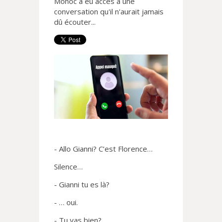
Monoc a eu accès à une
conversation qu'il n'aurait jamais
dû écouter...
- Allo Gianni? C’est Florence…
Silence…
- Gianni tu es là?
- … oui.
- Tu vas bien?