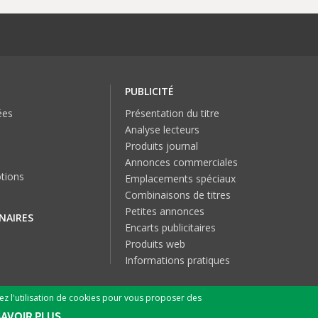
PUBLICITÉ
ées
Présentation du titre
Analyse lecteurs
Produits journal
Annonces commerciales
tions
Emplacements spéciaux
Combinaisons de titres
Petites annonces
NAIRES
Encarts publicitaires
Produits web
Informations pratiques
tez l'utilisation de cookies pour vous proposer des
© 2026 SPN SA
SAVOIR PLUS.