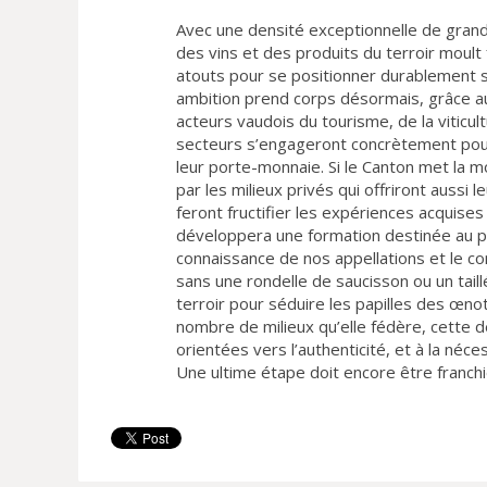
Avec une densité exceptionnelle de grand
des vins et des produits du terroir moul
atouts pour se positionner durablement s
ambition prend corps désormais, grâce au
acteurs vaudois du tourisme, de la viticultu
secteurs s’engageront concrètement pou
leur porte-monnaie. Si le Canton met la mo
par les milieux privés qui offriront aussi
feront fructifier les expériences acquise
développera une formation destinée au pe
connaissance de nos appellations et le con
sans une rondelle de saucisson ou un tail
terroir pour séduire les papilles des œnot
nombre de milieux qu’elle fédère, cette 
orientées vers l’authenticité, et à la néce
Une ultime étape doit encore être franchie