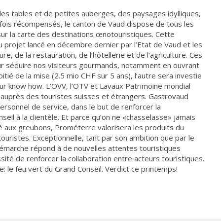
es tables et de petites auberges, des paysages idylliques,
t fois récompensés, le canton de Vaud dispose de tous les
ur la carte des destinations œnotouristiques. Cette
 projet lancé en décembre dernier par l’Etat de Vaud et les
re, de la restauration, de l’hôtellerie et de l’agriculture. Ces
r séduire nos visiteurs gourmands, notamment en ouvrant
itié de la mise (2.5 mio CHF sur 5 ans), l’autre sera investie
 leur know how. L’OVV, l’OTV et Lavaux Patrimoine mondial
s auprès des touristes suisses et étrangers. Gastrovaud
rsonnel de service, dans le but de renforcer la
seil à la clientèle. Et parce qu’on ne «chasselasse» jamais
lé aux greubons, Prométerre valorisera les produits du
ouristes. Exceptionnelle, tant par son ambition que par le
démarche répond à de nouvelles attentes touristiques
ssité de renforcer la collaboration entre acteurs touristiques.
: le feu vert du Grand Conseil. Verdict ce printemps!