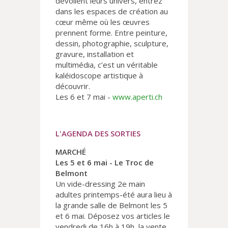
dévoilent leurs univers, entrez
dans les espaces de création au
cœur même où les œuvres
prennent forme. Entre peinture,
dessin, photographie, sculpture,
gravure, installation et
multimédia, c’est un véritable
kaléidoscope artistique à
découvrir.
Les 6 et 7 mai -
www.aperti.ch
L'AGENDA DES SORTIES
MARCHÉ
Les 5 et 6 mai - Le Troc de
Belmont
Un vide-dressing 2e main
adultes printemps-été aura lieu à
la grande salle de Belmont les 5
et 6 mai. Déposez vos articles le
vendredi de 16h à 19h, la vente