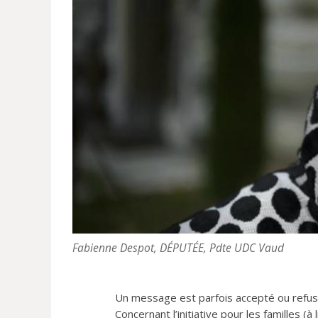
Fabienne Despot, DÉPUTÉE, Pdte UDC Vaud
Un message est parfois accepté ou refus
Concernant l’initiative pour les familles (à