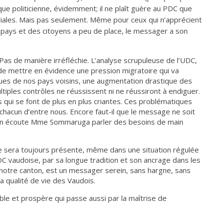
que politicienne, évidemment; il ne plaît guère au PDC que
iales. Mais pas seulement. Même pour ceux qui n’apprécient
du pays et des citoyens a peu de place, le messager a son
. Pas de manière irréfléchie. L’analyse scrupuleuse de l’UDC,
 de mettre en évidence une pression migratoire qui va
ques de nos pays voisins, une augmentation drastique des
ultiples contrôles ne réussissent ni ne réussiront à endiguer.
 qui se font de plus en plus criantes. Ces problématiques
 chacun d’entre nous. Encore faut-il que le message ne soit
l’on écoute Mme Sommaruga parler des besoins de main
vre sera toujours présente, même dans une situation régulée
C vaudoise, par sa longue tradition et son ancrage dans les
notre canton, est un messager serein, sans hargne, sans
a qualité de vie des Vaudois.
ible et prospère qui passe aussi par la maîtrise de