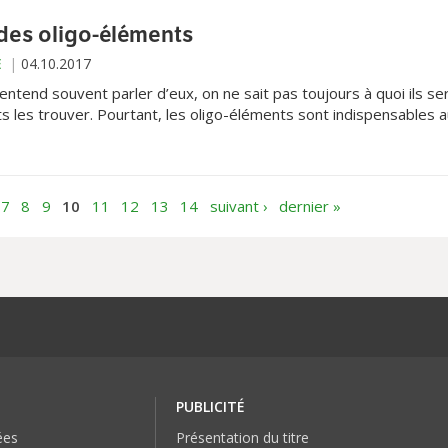
 des oligo-éléments
E
04.10.2017
entend souvent parler d’eux, on ne sait pas toujours à quoi ils se
ts les trouver. Pourtant, les oligo-éléments sont indispensables 
otre organisme.
7
8
9
10
11
12
13
14
suivant ›
dernier »
PUBLICITÉ
ées
Présentation du titre