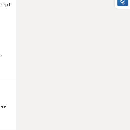
répit
os
rale