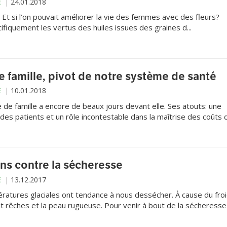
E
24.01.2018
t si l’on pouvait améliorer la vie des femmes avec des fleurs?
fiquement les vertus des huiles issues des graines d...
 famille, pivot de notre système de santé
E
10.01.2018
de famille a encore de beaux jours devant elle. Ses atouts: une
des patients et un rôle incontestable dans la maîtrise des coûts d
ins contre la sécheresse
E
13.12.2017
atures glaciales ont tendance à nous dessécher. À cause du froi
t rêches et la peau rugueuse. Pour venir à bout de la sécheresse
er souplesse et tonicité, plusieurs solutions sont proposées. C’es
 beauté!