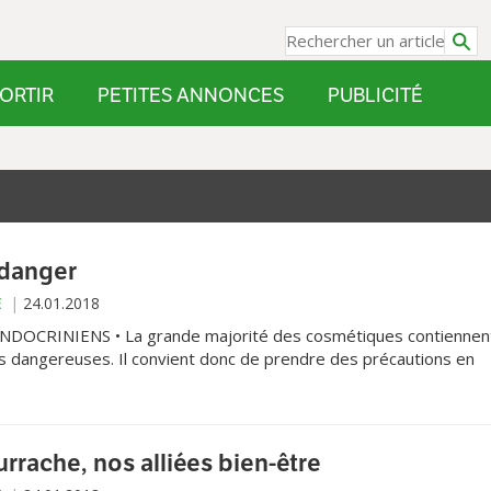
ORTIR
PETITES ANNONCES
PUBLICITÉ
 danger
E
24.01.2018
OCRINIENS • La grande majorité des cosmétiques contiennen
 dangereuses. Il convient donc de prendre des précautions en
nts - déjà - identifiés comme «perturbateurs endocriniens».
rrache, nos alliées bien-être