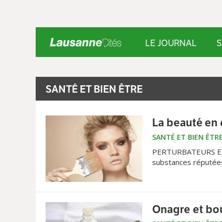
LE JOURNAL
S
SANTÉ ET BIEN ÊTRE
La beauté en
SANTÉ ET BIEN ÊTR
PERTURBATEURS END
substances réputées
évitant les composa
Onagre et bou