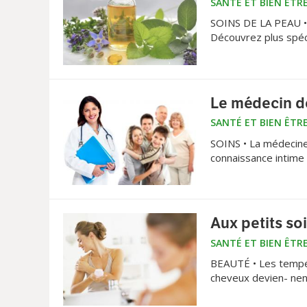
SANTÉ ET BIEN ÊTR
SOINS DE LA PEAU • E
Découvrez plus spéci
Le médecin de
SANTÉ ET BIEN ÊTR
SOINS • La médecine 
connaissance intime 
santé.
Aux petits so
SANTÉ ET BIEN ÊTR
BEAUTÉ • Les tempér
cheveux devien- nen
hivernale et retrouv
parti pour la minute