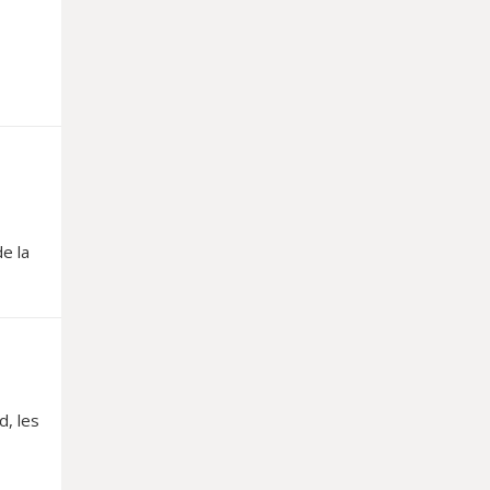
e la
d, les
t