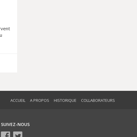
rvent
au
ACCUEIL
A PROPOS
HISTORIQUE
COLLABORATEURS
SUIVEZ-NOUS