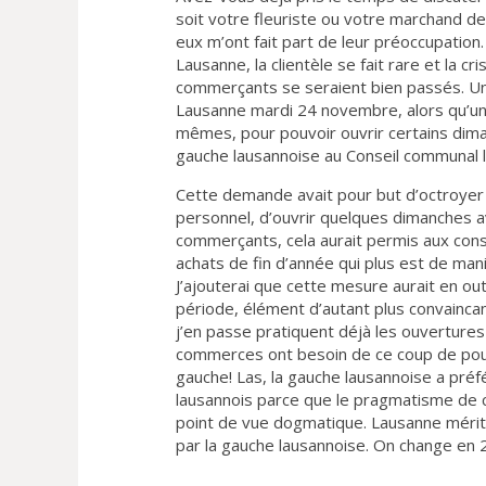
soit votre fleuriste ou votre marchand de 
eux m’ont fait part de leur préoccupatio
Lausanne, la clientèle se fait rare et la cr
commerçants se seraient bien passés. Un
Lausanne mardi 24 novembre, alors qu’
mêmes, pour pouvoir ouvrir certains dima
gauche lausannoise au Conseil communal l
Cette demande avait pour but d’octroyer l
personnel, d’ouvrir quelques dimanches av
commerçants, cela aurait permis aux co
achats de fin d’année qui plus est de man
J’ajouterai que cette mesure aurait en 
période, élément d’autant plus convainc
j’en passe pratiquent déjà les ouvertures 
commerces ont besoin de ce coup de pouce
gauche! Las, la gauche lausannoise a pré
lausannois parce que le pragmatisme de c
point de vue dogmatique. Lausanne mérit
par la gauche lausannoise. On change en