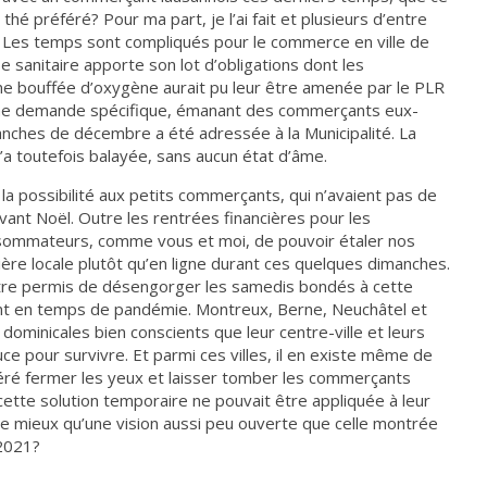
thé préféré? Pour ma part, je l’ai fait et plusieurs d’entre
n. Les temps sont compliqués pour le commerce en ville de
ise sanitaire apporte son lot d’obligations dont les
e bouffée d’oxygène aurait pu leur être amenée par le PLR
une demande spécifique, émanant des commerçants eux-
nches de décembre a été adressée à la Municipalité. La
’a toutefois balayée, sans aucun état d’âme.
a possibilité aux petits commerçants, qui n’avaient pas de
ant Noël. Outre les rentrées financières pour les
nsommateurs, comme vous et moi, de pouvoir étaler nos
ière locale plutôt qu’en ligne durant ces quelques dimanches.
outre permis de désengorger les samedis bondés à cette
ant en temps de pandémie. Montreux, Berne, Neuchâtel et
dominicales bien conscients que leur centre-ville et leurs
 pour survivre. Et parmi ces villes, il en existe même de
féré fermer les yeux et laisser tomber les commerçants
ette solution temporaire ne pouvait être appliquée à leur
e mieux qu’une vision aussi peu ouverte que celle montrée
 2021?