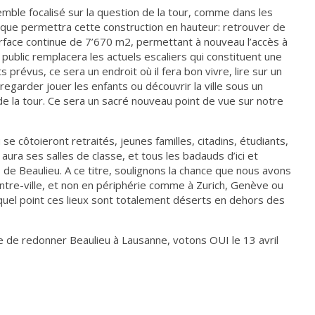
emble focalisé sur la question de la tour, comme dans les
 ce que permettra cette construction en hauteur: retrouver de
 surface continue de 7’670 m2, permettant à nouveau l’accès à
public remplacera les actuels escaliers qui constituent une
révus, ce sera un endroit où il fera bon vivre, lire sur un
 regarder jouer les enfants ou découvrir la ville sous un
de la tour. Ce sera un sacré nouveau point de vue sur notre
se côtoieront retraités, jeunes familles, citadins, étudiants,
ura ses salles de classe, et tous les badauds d’ici et
ais de Beaulieu. A ce titre, soulignons la chance que nous avons
ntre-ville, et non en périphérie comme à Zurich, Genève ou
à quel point ces lieux sont totalement déserts en dehors des
e de redonner Beaulieu à Lausanne, votons OUI le 13 avril