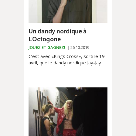
Un dandy nordique à
L’Octogone
JOUEZ ET GAGNEZ!
26.10.2019
C’est avec «Kings Cross», sorti le 19
avril, que le dandy nordique Jay-Jay
Johanson vient se rappeler à nous,
repris en concert à l'Octogone.