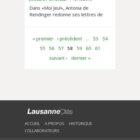
Dans «Moi Jeu!», Antonia de
Rendinger redonne ses lettres de
noblesse à la tradition bien française
du spectacle à sketchs.
« premier
‹ précédent
…
53
54
55
56
57
58
59
60
61
suivant ›
dernier »
ACCUEIL
A PROPOS
HISTORIQUE
COLLABORATEURS